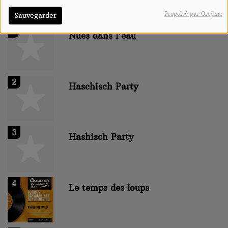
Top Titres
Propulsé par Orejime
Sauvegarder
1
Nues dans l'eau
2
Haschisch Party
3
Hashisch Party
4
Le temps des loups