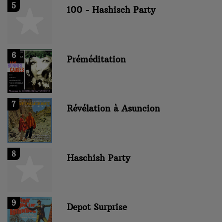
5
100 - Hashisch Party
6
Préméditation
7
Révélation à Asuncion
8
Haschish Party
9
Depot Surprise