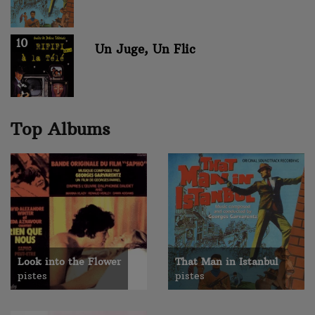
10
Un Juge, Un Flic
Top Albums
Look into the Flower
That Man in Istanbul
pistes
pistes