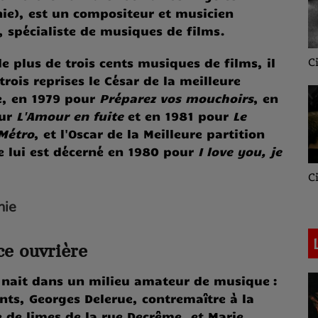
nie), est un compositeur et musicien
, spécialiste de musiques de films.
Ciné-classique
C
e plus de trois cents musiques de films, il
Ciné-Symphonique
 trois reprises le César de la meilleure
, en 1979 pour
Préparez vos mouchoirs
, en
our
L'Amour en fuite
et en 1981 pour
Le
 Métro
, et l'Oscar de la Meilleure partition
e lui est décerné en 1980 pour
I love you, je
Ciné-TV
C
Ciné-Nostalgie
hie
e ouvrière
 nait dans un milieu amateur de musique :
nts, Georges Delerue, contremaître à la
 de limes de la rue Decrême, et Marie