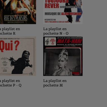
 playlist en
La playlist en
La playlis
ochette R
pochette N - O
pochette 
 playlist en
La playlist en
La playlis
ochette P - Q
pochette M
pochette 