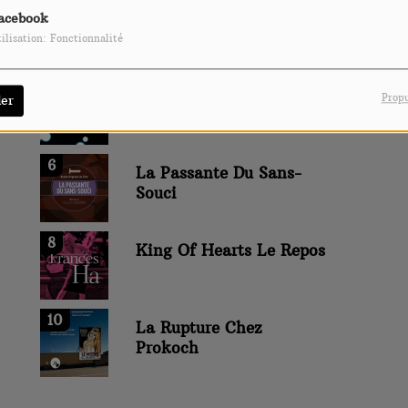
2
Une Petite Ile
acebook
ilisation: Fonctionnalité
4
Le Tourbillon
Propu
er
6
La Passante Du Sans-
Souci
8
King Of Hearts Le Repos
10
La Rupture Chez
Prokoch