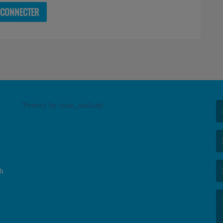
 CONNECTER
Tweets by cine_melody
(L
(L
h