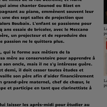
 qui aime chanter Gounod ou Bizet en
pagnant au piano, emmènent souvent leur
s une des sept salles de projection que
alors Roubaix. L'enfant se passionne pour
La playlist en
La playlist en
La
q ans essaie de bricoler, avec le Meccano
pochette V
pochette T
p
père, un projecteur et de reproduire des
te passion ne le quittera plus.
t, qui le forme aux métiers de la
ar sa mère au conservatoire pour apprendre à
de son oncle, mais il ne s'y intéresse guère.
t demi, il doit cesser toutes études et
availle son père afin d'aider financièrement
La playlist en
La playlist en
La
son grand-père maternel, chef de chœur, le
Z
pochette U
pochette S
p
pe et participe en tant que clarinettiste à
 lui laisser les après-midi pour étudier au