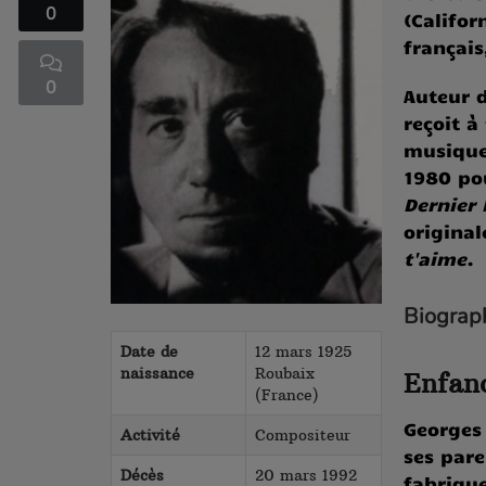
0
(Califor
français
0
Auteur d
Ciné-acteurs
reçoit à
musique
1980 p
Dernier
original
t'aime
.
Ciné-musicale
Biograp
Date de
12 mars 1925
naissance
Roubaix
Enfanc
(France)
Georges
Activité
Compositeur
ses pare
Décès
20 mars 1992
fabrique