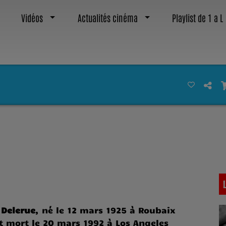
Vidéos
Actualités cinéma
Playlist de 1 a L
 Delerue
, né le
12 mars 1925
à Roubaix
t mort le
20 mars 1992
à Los Angeles