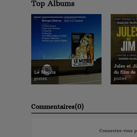
Top Albums
Jules et J
Le Mepris
du film de
pistes
pistes
Commentaires(0)
Connectez-vous p