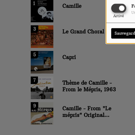
1
Camille
F
Ut
Activé
3
Le Grand Choral
Sauvegard
5
Capri
7
Thème de Camille -
From le Mépris, 1963
9
Camille - From "Le
mépris" Original
Soundtrack Theme