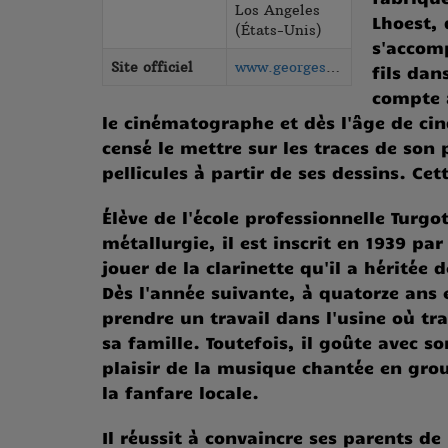
Los Angeles
Lhoest,
(États-Unis)
s'accom
Site officiel
www.georges-delerue.com
fils dan
compte 
Ils n'ont pas de
le cinématographe et dès l'âge de cin
pochette
censé le mettre sur les traces de son 
pellicules à partir de ses dessins. Cet
Élève de l'école professionnelle Turgo
métallurgie, il est inscrit en 1939 p
jouer de la clarinette qu'il a héritée 
Dès l'année suivante, à quatorze ans e
prendre un travail dans l'usine où tr
La playlist en
sa famille. Toutefois, il goûte avec 
pochette W - X - Y - 
plaisir de la musique chantée en grou
la fanfare locale.
Il réussit à convaincre ses parents de