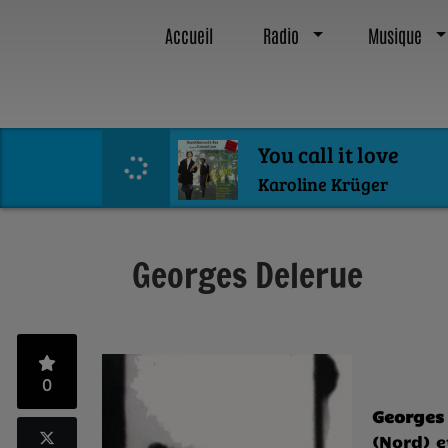
Accueil
Radio
Musique
You call it love
Karoline Krüger
Georges Delerue
0
Georges
(Nord) e